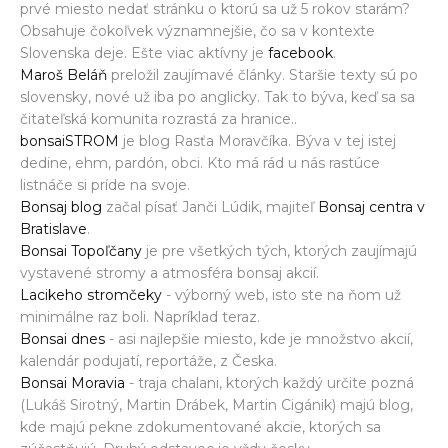
prvé miesto nedať stránku o ktorú sa už 5 rokov starám?
Obsahuje čokoľvek významnejšie, čo sa v kontexte
Slovenska deje. Ešte viac aktívny je
facebook
.
Maroš Beláň
preložil zaujímavé články. Staršie texty sú po
slovensky, nové už iba po anglicky. Tak to býva, keď sa sa
čitateľská komunita rozrastá za hranice..
bonsaiSTROM
je blog Rasťa Moravčíka. Býva v tej istej
dedine, ehm, pardón, obci. Kto má rád u nás rastúce
listnáče si príde na svoje.
Bonsaj blog
začal písať Janči Lúdik, majiteľ
Bonsaj centra v
Bratislave
.
Bonsai Topoľčany
je pre všetkých tých, ktorých zaujímajú
vystavené stromy a atmosféra bonsaj akcií.
Lacikeho stromčeky
- výborný web, isto ste na ňom už
minimálne raz boli. Napríklad teraz.
Bonsai dnes
- asi najlepšie miesto, kde je množstvo akcií,
kalendár podujatí, reportáže, z Česka.
Bonsai Moravia
- traja chalani, ktorých každý určite pozná
(Lukáš Sirotný, Martin Drábek, Martin Cigánik) majú blog,
kde majú pekne zdokumentované akcie, ktorých sa