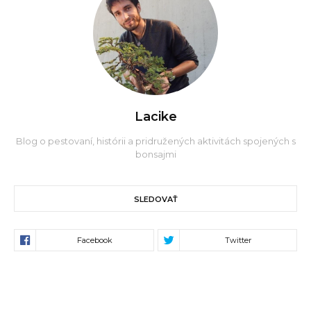
Lacike
Blog o pestovaní, histórii a pridružených aktivitách spojených s
bonsajmi
SLEDOVAŤ