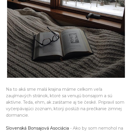
Na to aká sme malá krajina máme celkom veľa
zaujímavých stránok, ktoré sa venujú bonsajom a sú
aktívne. Teda, ehm, ak zarátame aj tie české. Pripravil som
vyčerpávajúci zoznam, ktorý poslúži na prečkanie zimnej
dormancie.
Slovenská Bonsajová Asociácia
- Ako by som nemohol na