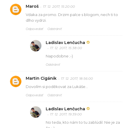
Maroš
17. 12. 2017, 15:20:00
Vdaka za promo. Drzim palce s blogom, nech ti to
dlho vydrzi.
Odpovedať
Odstrániť
Ladislav Lenčucha
17. 12. 2017, 15:38:00
Napodobne ;-)
Odstrániť
Martin Cigánik
17. 12. 2017, 18:56:00
Dovolím si poděkovat za Lukáše...
Odpovedať
Odstrániť
Ladislav Lenčucha
17. 12. 2017, 19:39:00
No teda, kto nám to tu zablúdil. Nie je za
čo ;-)