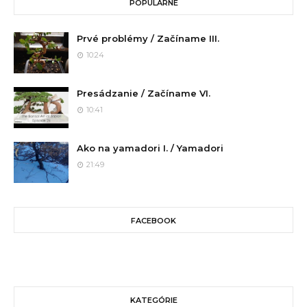
POPULÁRNE
Prvé problémy / Začíname III.
10:24
Presádzanie / Začíname VI.
10:41
Ako na yamadori I. / Yamadori
21:49
FACEBOOK
KATEGÓRIE