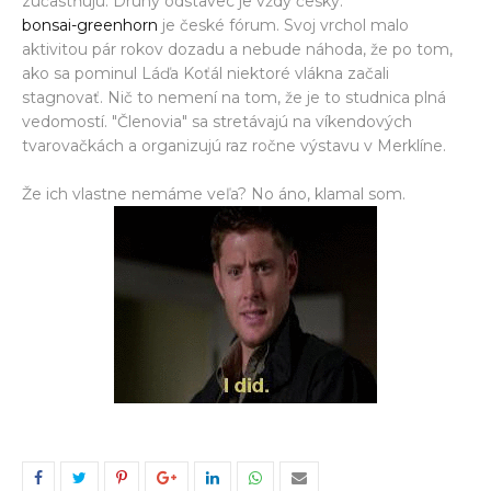
zúčastňujú. Druhý odstavec je vždy česky.
bonsai-greenhorn
je české fórum. Svoj vrchol malo
aktivitou pár rokov dozadu a nebude náhoda, že po tom,
ako sa pominul Láďa Koťál niektoré vlákna začali
stagnovať. Nič to nemení na tom, že je to studnica plná
vedomostí. "Členovia" sa stretávajú na víkendových
tvarovačkách a organizujú raz ročne výstavu v Merklíne.
Že ich vlastne nemáme veľa? No áno, klamal som.