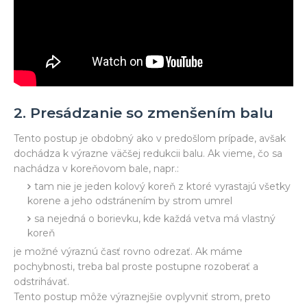
2. Presádzanie so zmenšením balu
Tento postup je obdobný ako v predošlom prípade, avšak
dochádza k výrazne väčšej redukcii balu. Ak vieme, čo sa
nachádza v koreňovom bale, napr.:
tam nie je jeden kolový koreň z ktoré vyrastajú všetky
korene a jeho odstránením by strom umrel
sa nejedná o borievku, kde každá vetva má vlastný
koreň
je možné výraznú časť rovno odrezať. Ak máme
pochybnosti, treba bal proste postupne rozoberať a
odstrihávať.
Tento postup môže výraznejšie ovplyvniť strom, preto