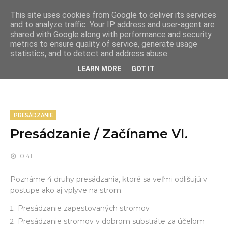
This site uses cookies from Google to deliver its services
and to analyze traffic. Your IP address and user-agent are
shared with Google along with performance and security
metrics to ensure quality of service, generate usage
statistics, and to detect and address abuse.
LEARN MORE
GOT IT
PRESÁDZANIE
Presádzanie / Začíname VI.
10:41
Poznáme 4 druhy presádzania, ktoré sa veľmi odlišujú v
postupe ako aj vplyve na strom:
Presádzanie zapestovaných stromov
Presádzanie stromov v dobrom substráte za účelom