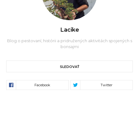
Lacike
Blog o pestovaní, histórii a pridružených aktivitách spojených s
bonsajmi
SLEDOVAŤ