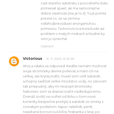
cast stareho substratu z povodneho balu
primiesat spaet, ak ma samozrejme
dobre vlastnosti (nie je to il). Tu je pointa
presne to, ze sa zemina
odlahci/prevzdusni anorganickou
primesou. Ta borovicova kora bude asi
problem v malych miskach a kludne by
som ju vynechal.
Odstrániť
Victorious
15. 11. 2020, 8:32:00
Ahoj a vďaka za odpoveď. Keďže nemám možnosť
svoje stromčeky denne polievať a mám ich na
veľkej, ale krytej lodžii, musel som voliť substrát,
schopný zadržať veľké množstvo vody, no zároveň
tak priepustný, aby mi neutopil stromčeky.
Nakoniec som sa dopracoval k nadledujúcemu:
Drenáž zrolit( na rozfiel od štrku v ňom nové
korienky bezpečne prežijú) a substrát zo zmesy s
rovnakým podielom: liapor, rašeliník, perlit,
nasekaná borovicová kôra, hrabanka z lesa, po