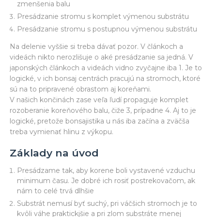
zmenšenia balu
Presádzanie stromu s komplet výmenou substrátu
Presádzanie stromu s postupnou výmenou substrátu
Na delenie vyššie si treba dávať pozor. V článkoch a
videách nikto nerozlišuje o aké presádzanie sa jedná. V
japonských článkoch a videách vidno zvyčajne iba 1. Je to
logické, v ich bonsaj centrách pracujú na stromoch, ktoré
sú na to pripravené obrastom aj koreňami.
V našich končinách zase veľa ľudí propaguje komplet
rozoberanie koreňového balu, čiže 3, prípadne 4. Aj to je
logické, pretože bonsajistika u nás iba začína a zväčša
treba vymienať hlinu z výkopu.
Základy na úvod
Presádzame tak, aby korene boli vystavené vzduchu
minimum času. Je dobré ich rosiť postrekovačom, ak
nám to celé trvá dlhšie
Substrát nemusí byť suchý, pri váčšich stromoch je to
kvôli váhe praktickjšie a pri zlom substráte menej