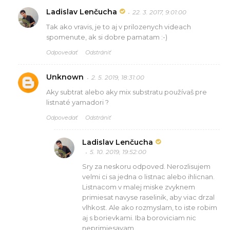
Ladislav Lenčucha
22. 3. 2017, 9:01:00
Tak ako vravis, je to aj v prilozenych videach
spomenute, ak si dobre pamatam :-)
Odpovedať
Odstrániť
Unknown
2. 5. 2019, 18:31:00
Aky subtrat alebo aky mix substratu používaš pre
listnaté yamadori ?
Odpovedať
Odstrániť
Ladislav Lenčucha
5. 10. 2019, 19:52:00
Sry za neskoru odpoved. Nerozlisujem
velmi ci sa jedna o listnac alebo ihlicnan.
Listnacom v malej miske zvyknem
primiesat navyse raselinik, aby viac drzal
vlhkost. Ale ako rozmyslam, to iste robim
aj s borievkami. Iba boroviciam nic
neprimiesavam.