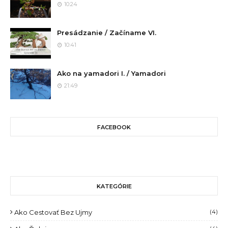
10:24
Presádzanie / Začíname VI.
10:41
Ako na yamadori I. / Yamadori
21:49
FACEBOOK
KATEGÓRIE
Ako Cestovať Bez Ujmy
(4)