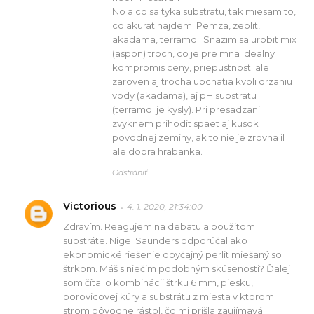
No a co sa tyka substratu, tak miesam to,
co akurat najdem. Pemza, zeolit,
akadama, terramol. Snazim sa urobit mix
(aspon) troch, co je pre mna idealny
kompromis ceny, priepustnosti ale
zaroven aj trocha upchatia kvoli drzaniu
vody (akadama), aj pH substratu
(terramol je kysly). Pri presadzani
zvyknem prihodit spaet aj kusok
povodnej zeminy, ak to nie je zrovna il
ale dobra hrabanka.
Odstrániť
Victorious
4. 1. 2020, 21:34:00
Zdravím. Reagujem na debatu a použitom
substráte. Nigel Saunders odporúčal ako
ekonomické riešenie obyčajný perlit miešaný so
štrkom. Máš s niečim podobným skúsenosti? Ďalej
som čítal o kombinácii štrku 6 mm, piesku,
borovicovej kúry a substrátu z miesta v ktorom
strom pôvodne rástol, čo mi prišla zaujímavá