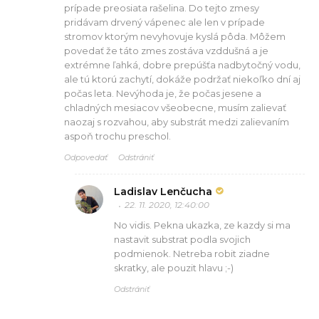
prípade preosiata rašelina. Do tejto zmesy
pridávam drvený vápenec ale len v prípade
stromov ktorým nevyhovuje kyslá pôda. Môžem
povedať že táto zmes zostáva vzddušná a je
extrémne ľahká, dobre prepúšťa nadbytočný vodu,
ale tú ktorú zachytí, dokáže podržať niekoľko dní aj
počas leta. Nevýhoda je, že počas jesene a
chladných mesiacov všeobecne, musím zalievať
naozaj s rozvahou, aby substrát medzi zalievaním
aspoň trochu preschol.
Odpovedať
Odstrániť
Ladislav Lenčucha
22. 11. 2020, 12:40:00
No vidis. Pekna ukazka, ze kazdy si ma
nastavit substrat podla svojich
podmienok. Netreba robit ziadne
skratky, ale pouzit hlavu ;-)
Odstrániť