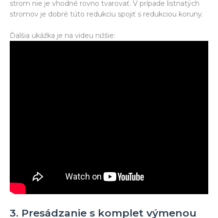
strom nie je vhodné rovno tvarovať. V prípade listnatých
stromov je dobré túto redukciu spojiť s redukciou koruny.
Ďalšia ukážka je na videu nižšie:
3. Presádzanie s komplet výmenou