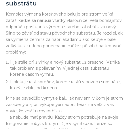
substrátu
Komplet výmena koreňového balu je pre strom veľká
záťaž, keďže sa narušia všetky vlásočnice. Veľa bonsajistov
odporúča postupnú výmenu starého substrátu za nový.
Silne to závisí od stavu pôvodného substrátu. Je rozdiel, ak
sa vymiena zemina za napr. akadamu ako keď je v bale
veľký kus ílu. Jeho ponechanie môže spôsobiť nasledovné
problémy:
Íl je stále príliš vlhký a nový substrát už preschol. Vzniká
tak problem s polievaním. V jednej časti substrátu
korene časom vymrú.
Íl blokuje rast koreňov, korene rastú v novom substráte,
ktorý je ďalej od kmena
Mne sa osvedčilo vymytie balu, ak neviem, v čom je strom
zasadený a aj pri výkope yamadori. Teraz mi veľa z vás
povie, že zničím mykorhízu a...
... a nebude mať pravdu. Každý strom potrebuje na svoje
fungovanie huby, s ktorými žije v symbióze. Lenže sú