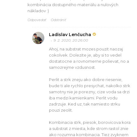
kombinácia dostupného materiálu a nulových
nákladov :)
Odpovedať
Odstrániť
Ladislav Lenčucha
9. 2. 2020, 20:26:00
Ahoj, na substrat mozes pouzit naozaj
cokolvek. Dolezite je, aby si to vedel
dostatocne a rovnomerne polievat, no a
samozrejme vzdusnost.
Perlit a strk zneju ako dobre riesenie,
bude ti ale rychlo presychat, nakolko strk
samotny nie je porezny, cize voda sa drzi
iba medzi kamienkami. Perlit vodu
zadrzuje. Ked uz, tak namiesto strku
pouzi zeolit.
Kombinacia strk, piesok, borovicova kora
a substrat z miesta, kde strom rastol znie
ako rozumna kombinacia. Tiez zvyknem