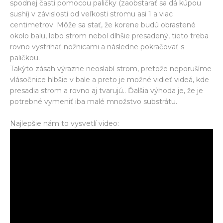
spodnej časti pomocou paličky (zaobstarať sa dá kúpou
sushi) v závislosti od veľkosti stromu asi 1 a viac
centimetrov. Môže sa stať, že korene budú obrastené
okolo balu, lebo strom nebol dlhšie presadený, tieto treba
rovno vystrihať nožnicami a následne pokračovať s
paličkou.
Takýto zásah výrazne neoslabí strom, pretože neporušíme
vlásočnice hlbšie v bale a preto je možné vidieť videá, kde
presadia strom a rovno aj tvarujú.. Ďalšia výhoda je, že je
potrebné vymeniť iba malé množstvo substrátu.
Najlepšie nám to vysvetlí video: