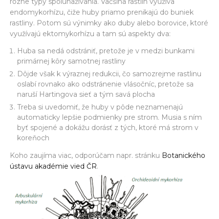
rôzne typy spolunažívania. Väčšina rastlín využíva
endomykorhízu, čiže huby priamo prenikajú do buniek
rastliny. Potom sú výnimky ako duby alebo borovice, ktoré
využívajú ektomykorhízu a tam sú aspekty dva:
Huba sa nedá odstrániť, pretože je v medzi bunkami
primárnej kôry samotnej rastliny
Dôjde však k výraznej redukcii, čo samozrejme rastlinu
oslabí rovnako ako odstránenie vlásočníc, pretože sa
naruší Hartingova sieť a tým savá plocha
Treba si uvedomiť, že huby v pôde neznamenajú
automaticky lepšie podmienky pre strom. Musia s ním
byť spojené a dokážu dorásť z tých, ktoré má strom v
koreňoch
Koho zaujíma viac, odporúčam napr. stránku
Botanického
ústavu akadémie vied ČR
.