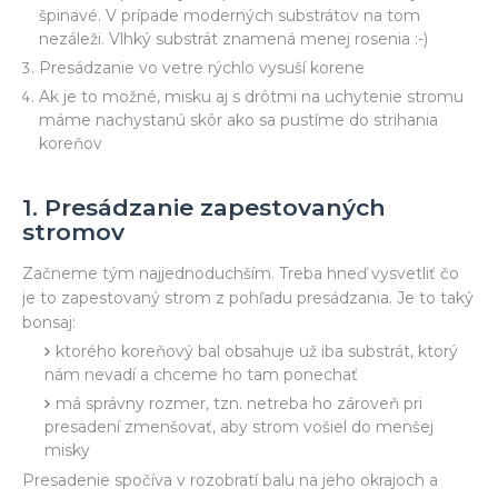
špinavé. V prípade moderných substrátov na tom
nezáleži. Vlhký substrát znamená menej rosenia :-)
Presádzanie vo vetre rýchlo vysuší korene
Ak je to možné, misku aj s drôtmi na uchytenie stromu
máme nachystanú skôr ako sa pustíme do strihania
koreňov
1. Presádzanie zapestovaných
stromov
Začneme tým najjednoduchším. Treba hneď vysvetliť čo
je to zapestovaný strom z pohľadu presádzania. Je to taký
bonsaj:
ktorého koreňový bal obsahuje už iba substrát, ktorý
nám nevadí a chceme ho tam ponechať
má správny rozmer, tzn. netreba ho zároveň pri
presadení zmenšovať, aby strom vošiel do menšej
misky
Presadenie spočíva v rozobratí balu na jeho okrajoch a