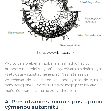
Foto:
www.ibot.cas.cz
Ako to celé prebieha? Zoberiem záhradnú hadicu,
prepnem na tenký silný prúd a vymývam a strihám, kým
všetok starý substrát nie je preč. Nesnažím sa bal
zmenšovať, čim viac koreňov ostane, tým lepšie. Aj misku
dám radšej hlbšiu, ale to sú už skôr moje postupy ako
niečo, čo mám racionálne zdôvodnené :-)
4. Presádzanie stromu s postupnou
výmenou substrátu