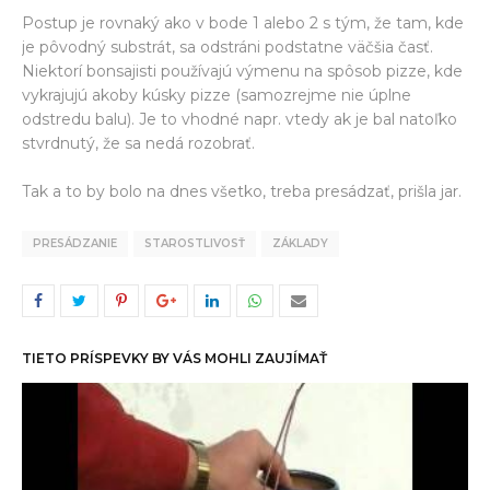
Postup je rovnaký ako v bode 1 alebo 2 s tým, že tam, kde
je pôvodný substrát, sa odstráni podstatne väčšia časť.
Niektorí bonsajisti používajú výmenu na spôsob pizze, kde
vykrajujú akoby kúsky pizze (samozrejme nie úplne
odstredu balu). Je to vhodné napr. vtedy ak je bal natoľko
stvrdnutý, že sa nedá rozobrať.
Tak a to by bolo na dnes všetko, treba presádzať, prišla jar.
PRESÁDZANIE
STAROSTLIVOSŤ
ZÁKLADY
TIETO PRÍSPEVKY BY VÁS MOHLI ZAUJÍMAŤ