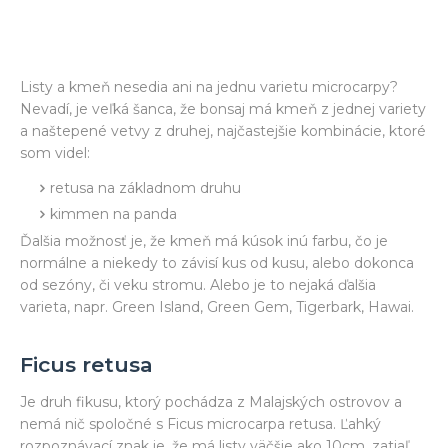
Listy a kmeň nesedia ani na jednu varietu microcarpy?
Nevadí, je veľká šanca, že bonsaj má kmeň z jednej variety
a naštepené vetvy z druhej, najčastejšie kombinácie, ktoré
som videl:
retusa na základnom druhu
kimmen na panda
Ďalšia možnosť je, že kmeň má kúsok inú farbu, čo je
normálne a niekedy to závisí kus od kusu, alebo dokonca
od sezóny, či veku stromu. Alebo je to nejaká ďalšia
varieta, napr. Green Island, Green Gem, Tigerbark, Hawai.
Ficus retusa
Je druh fikusu, ktorý pochádza z Malajských ostrovov a
nemá nič spoločné s Ficus microcarpa retusa. Ľahký
rozpoznávací znak je, že má listy väčšie ako 10cm, zatiaľ