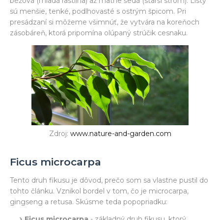
béžová (mladá rastlina) až matne šedá (starší strom). Listy
sú menšie, tenké, podlhovasté s ostrým špicom. Pri
presádzaní si môžeme všimnúť, že vytvára na koreňoch
zásobáreň, ktorá pripomína olúpaný strúčik cesnaku.
Zdroj:
www.nature-and-garden.com
Ficus microcarpa
Tento druh fikusu je dôvod, prečo som sa vlastne pustil do
tohto článku. Vznikol bordel v tom, čo je microcarpa,
gingseng a retusa. Skúsme teda popopriadku:
Ficus microcarpa
- základný druh fikusu, ktorý