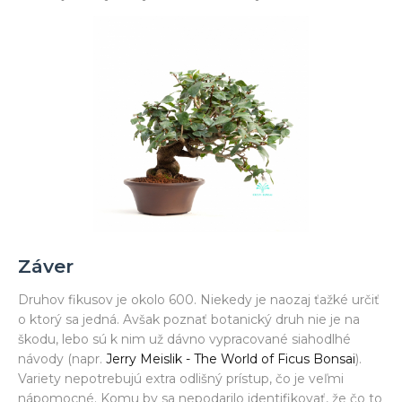
Záver
Druhov fikusov je okolo 600. Niekedy je naozaj ťažké určiť
o ktorý sa jedná. Avšak poznať botanický druh nie je na
škodu, lebo sú k nim už dávno vypracované siahodlhé
návody (napr.
Jerry Meislik - The World of Ficus Bonsai
).
Variety nepotrebujú extra odlišný prístup, čo je veľmi
nápomocné. Komu by sa nepodarilo identifikovať, že čo to