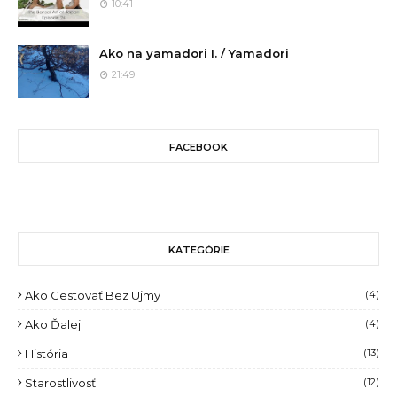
10:41
Ako na yamadori I. / Yamadori
21:49
FACEBOOK
KATEGÓRIE
Ako Cestovať Bez Ujmy
(4)
Ako Ďalej
(4)
História
(13)
Starostlivosť
(12)