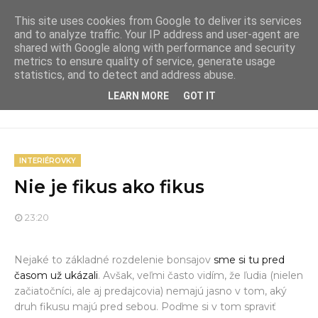
This site uses cookies from Google to deliver its services
and to analyze traffic. Your IP address and user-agent are
shared with Google along with performance and security
metrics to ensure quality of service, generate usage
statistics, and to detect and address abuse.
LEARN MORE
GOT IT
INTERIÉROVKY
Nie je fikus ako fikus
23:20
Nejaké to základné rozdelenie bonsajov
sme si tu pred
časom už ukázali
. Avšak, veľmi často vidím, že ľudia (nielen
začiatočníci, ale aj predajcovia) nemajú jasno v tom, aký
druh fikusu majú pred sebou. Poďme si v tom spraviť