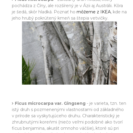
pochádza z Číny, ale rozšírený je v Ázii aj Austrálii. Kôra
je šedá, skôr hladká. Poznať ho
môžeme z IKEA
, kde na
jeho hrubý pokrútený kmeň sa štepia vetvičky.
Ficus microcarpa var. Gingseng
- je varieta, tzn. ten
istý druh s pozmenenými vlastnosťami od základného
v prírode sa vyskytujúceho druhu. Charakteristický je
zhrubnutými koreňmi (niečo veľmi podobné ako tvorí
ficus benjamina, akurát omnoho väčšie), ktoré sú pri