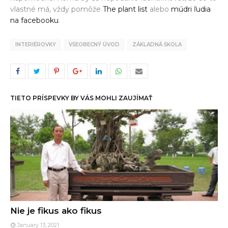
vlastné má, vždy pomôže
The plant list
alebo
múdri ľudia
na facebooku
.
INTERIÉROVKY
VŠEOBECNÝ ÚVOD
ZÁKLADNÁ ŠKOLA
TIETO PRÍSPEVKY BY VÁS MOHLI ZAUJÍMAŤ
Nie je fikus ako fikus
January 13, 2021