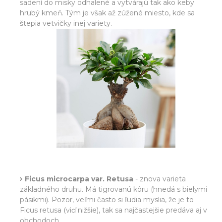
sadení do misky odhalené a vytvárajú tak ako keby
hrubý kmeň. Tým je však až zúžené miesto, kde sa
štepia vetvičky inej variety.
Ficus microcarpa var. Retusa
- znova varieta
základného druhu. Má tigrovanú kôru (hnedá s bielymi
pásikmi). Pozor, veľmi často si ľudia myslia, že je to
Ficus retusa (viď nižšie), tak sa najčastejšie predáva aj v
obchodoch.