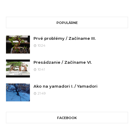
POPULÁRNE
Prvé problémy / Začíname III.
10:24
Presádzanie / Začíname VI.
10:41
Ako na yamadori I. / Yamadori
21:49
FACEBOOK