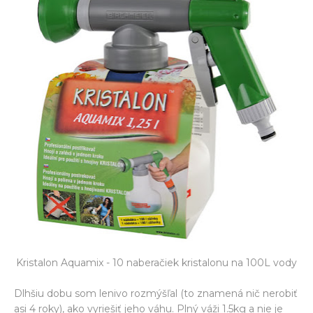
Kristalon Aquamix - 10 naberačiek kristalonu na 100L vody
Dlhšiu dobu som lenivo rozmýšľal (to znamená nič nerobiť
asi 4 roky), ako vyriešiť jeho váhu. Plný váži 1.5kg a nie je