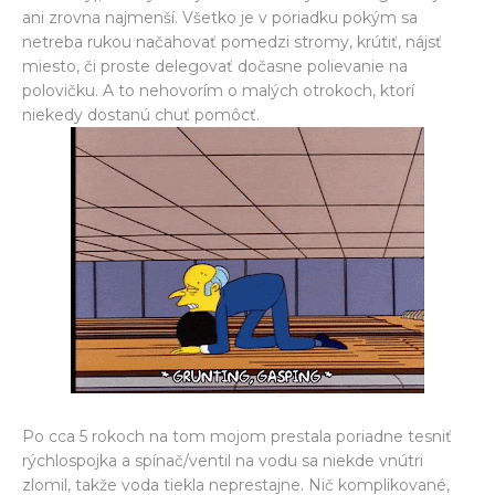
ani zrovna najmenší. Všetko je v poriadku pokým sa
netreba rukou načahovať pomedzi stromy, krútiť, nájsť
miesto, či proste delegovať dočasne polievanie na
polovičku. A to nehovorím o malých otrokoch, ktorí
niekedy dostanú chuť pomôcť.
Po cca 5 rokoch na tom mojom prestala poriadne tesniť
rýchlospojka a spínač/ventil na vodu sa niekde vnútri
zlomil, takže voda tiekla neprestajne. Nič komplikované,