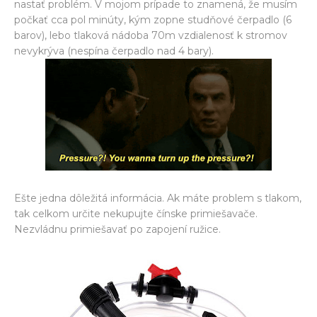
nastať problém. V mojom prípade to znamená, že musím
počkať cca pol minúty, kým zopne studňové čerpadlo (6
barov), lebo tlaková nádoba 70m vzdialenosť k stromov
nevykrýva (nespína čerpadlo nad 4 bary).
Ešte jedna dôležitá informácia. Ak máte problem s tlakom,
tak celkom určite nekupujte čínske primiešavače.
Nezvládnu primiešavať po zapojení ružice.