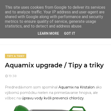
This site uses cookies from Google to deliver its services
and to analyze traffic. Your IP address and user-agent are
shared with Google along with performance and security
metrics to ensure quality of service, generate usage
statistics, and to detect and address abuse.
LEARN MORE
GOT IT
TIPY A TRIKY
Aquamix upgrade / Tipy a triky
19:38
Prednedávnom som spomínal
Aquamix na Kristalon
ako
výbornú pomôcku nielen na primiešavanie hnojiva, ale
vôbec na
úpravu vody kvôli prevencii chlorózy
.