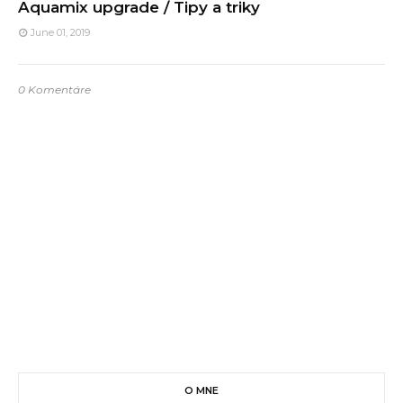
Aquamix upgrade / Tipy a triky
June 01, 2019
0 Komentáre
O MNE