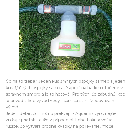
Čo na to treba? Jeden kus 3/4" rýchlospojky samec a jeden
kus 3/4" rýchlospojky samica. Napojiť na hadicu otočené v
správnom smere a je to hotové. Pre tých, čo zabudnú, kde
je prívod a kde vývod vody - samica sa našróbováva na
vývod.
Jeden detail, čo možno prekvapí - Aquamix výraznejšie
znižuje prietok, takže v prípade nízkeho tlaku a veľkej
ružice, čo vytvára drobné kvapky na polievanie, môže