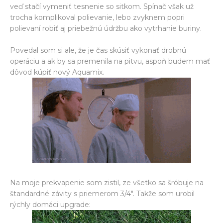
veď stačí vymeniť tesnenie so sitkom. Spínač však už
trocha komplikoval polievanie, lebo zvyknem popri
polievaní robiť aj priebežnú údržbu ako vytrhanie buriny.
Povedal som si ale, že je čas skúsiť vykonať drobnú
operáciu a ak by sa premenila na pitvu, aspoň budem mať
dôvod kúpiť nový Aquamix.
Na moje prekvapenie som zistil, ze všetko sa šróbuje na
štandardné závity s priemerom 3/4". Takže som urobil
rýchly domáci upgrade: