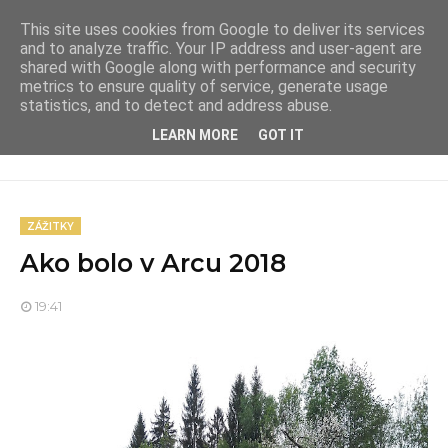
This site uses cookies from Google to deliver its services
and to analyze traffic. Your IP address and user-agent are
shared with Google along with performance and security
metrics to ensure quality of service, generate usage
statistics, and to detect and address abuse.
LEARN MORE
GOT IT
ZÁŽITKY
Ako bolo v Arcu 2018
19:41