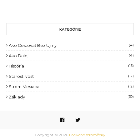
KATEGÓRIE
Ako Cestovať Bez Ujmy
(4)
Ako Ďalej
(4)
História
(13)
Starostlivosť
(12)
Strom Mesiaca
(12)
Základy
(30)
Copyright ©
2026
Lacikeho stromčeky