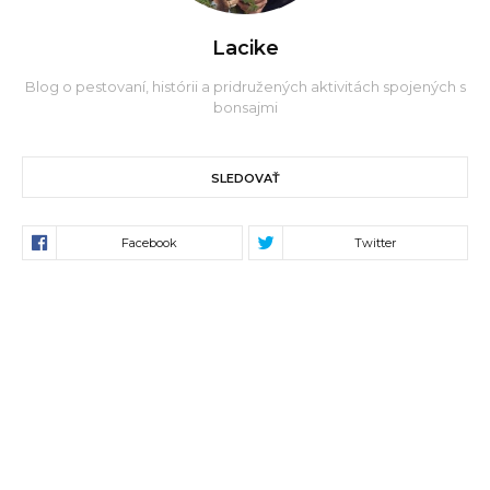
Lacike
Blog o pestovaní, histórii a pridružených aktivitách spojených s
bonsajmi
SLEDOVAŤ