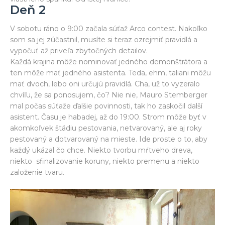
Deň 2
V sobotu ráno o 9:00 začala súťaž Arco contest. Nakoľko
som sa jej zúčastnil, musíte si teraz ozrejmiť pravidlá a
vypočuť až priveľa zbytočných detailov.
Každá krajina môže nominovať jedného demonštrátora a
ten môže mať jedného asistenta. Teda, ehm, taliani môžu
mať dvoch, lebo oni určujú pravidlá. Cha, už to vyzeralo
chvíľu, že sa ponosujem, čo? Nie nie, Mauro Stemberger
mal počas súťaže ďalšie povinnosti, tak ho zaskočil další
asistent. Času je habadej, až do 19:00. Strom môže byť v
akomkoľvek štádiu pestovania, netvarovaný, ale aj roky
pestovaný a dotvarovaný na mieste. Ide proste o to, aby
každý ukázal čo chce. Niekto tvorbu mŕtveho dreva,
niekto sfinalizovanie koruny, niekto premenu a niekto
založenie tvaru.