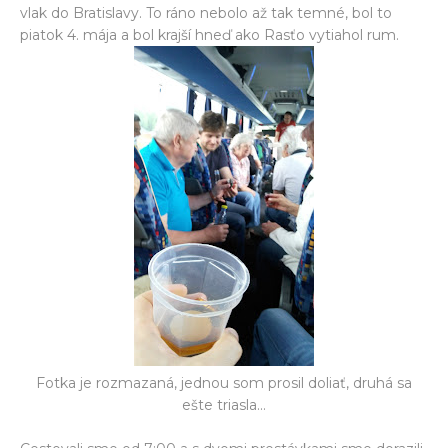
vlak do Bratislavy. To ráno nebolo až tak temné, bol to
piatok 4. mája a bol krajší hneď ako Rasťo vytiahol rum.
Fotka je rozmazaná, jednou som prosil doliať, druhá sa
ešte triasla...