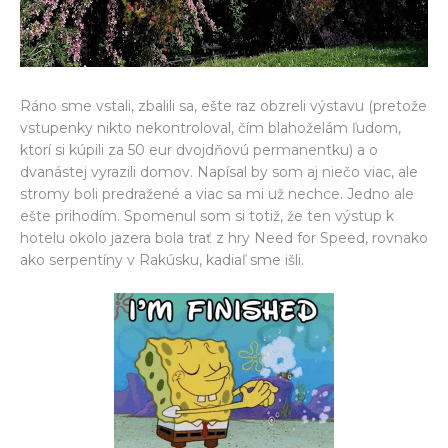
Ráno sme vstali, zbalili sa, ešte raz obzreli výstavu (pretože
vstupenky nikto nekontroloval, čím blahoželám ľudom,
ktorí si kúpili za 50 eur dvojdňovú permanentku) a o
dvanástej vyrazili domov. Napísal by som aj niečo viac, ale
stromy boli predražené a viac sa mi už nechce. Jedno ale
ešte prihodím. Spomenul som si totiž, že ten výstup k
hotelu okolo jazera bola trať z hry Need for Speed, rovnako
ako serpentíny v Rakúsku, kadiaľ sme išli.