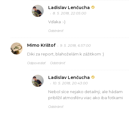
Ladislav Lenčucha
8. 5. 2018, 22:05:00
Vďaka :-)
Odstrániť
Mimo Krištof
9. 5. 2018, 6:57:00
Diki za report, blahoželám k zážitkom :)
Odpovedať
Odstrániť
Ladislav Lenčucha
10. 5. 2018, 20:43:00
Nebol síce nejako detailný, ale hádam
priblížil atmosféru viac ako iba fotkami
Odstrániť