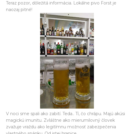
Teraz pozor, dôležitá informácia. Lokálne pivo Forst je
naozaj pitné!
V noci sme spali ako zabití. Teda.. Tí, čo chrápu. Majú akúsi
magickú imunitu. Zvláštne ako mierumilovný človek
zvažuje vraždu ako legitímnu možnosť zabezpečenia
vlastného spánku. Od istej hranice.