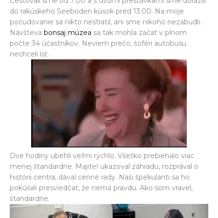
Cestovali sme od 7:00 a s dvomi prestávkami sme dorazili
do rakúskeho Seeboden kúsok pred 13:00. Na moje
počudovanie sa nikto nestratil, ani sme nikoho nezabudli.
Návšteva
bonsaj múzea
sa tak mohla začať v plnom
počte 34 účastníkov. Neviem prečo, šoféri autobusu
nechceli ísť.
Dve hodiny ubehli veľmi rýchlo. Všetko prebiehalo viac
menej štandardne. Majiteľ ukazoval záhradu, rozprával o
histórii centra, dával cenné rady. Naši špekulanti sa ho
pokúšali presviedčať, že nemá pravdu. Ako som vravel,
štandardne.