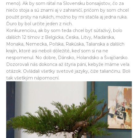
meno). Ak by som rátal na Slovensku bonsajistov, čo za
niečo stoja a sú znami aj v zahraničí, pričom by som chcel
použiť prsty na rukách, možno by mi stačila aj jedna ruka.
Ďuro by bol určite jeden z nich.
Konkurenciou, ak by som teda chcel byť súťaživý, bolo
ďalších 12 tímov z Belgicka, Česka, Litvy, Maďarska,
Monaka, Nemecka, Poľska, Rakúska, Talianska a ďalších
krajín, ktoré asi neboli dôležité, keď som si na ne
nespomenul. No dobre, Dánsko, Holandsko a Švajčiarsko.
Dozorovali nás dokonca až štyria páni, kebyže máme veľa
otázok. Ovládali všetky svetové jazyky, čiže taliančinu. Boli
tak všetkým nápomocní.