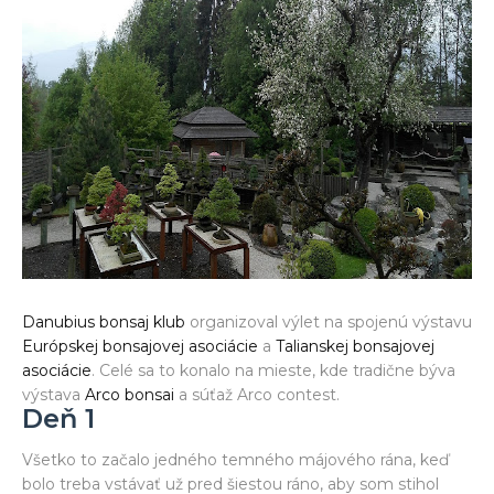
Danubius bonsaj klub
organizoval výlet na spojenú výstavu
Európskej bonsajovej asociácie
a
Talianskej bonsajovej
asociácie
. Celé sa to konalo na mieste, kde tradične býva
výstava
Arco bonsai
a súťaž Arco contest.
Deň 1
Všetko to začalo jedného temného májového rána, keď
bolo treba vstávať už pred šiestou ráno, aby som stihol