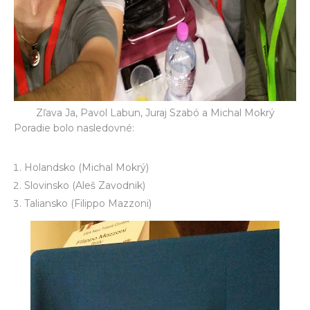
Zľava Ja, Pavol Labun, Juraj Szabó a Michal Mokrý
Poradie bolo nasledovné:
Holandsko (Michal Mokrý)
Slovinsko (Aleš Zavodnik)
Taliansko (Filippo Mazzoni)