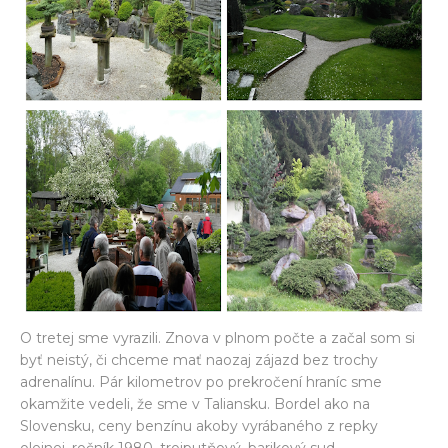
O tretej sme vyrazili. Znova v plnom počte a začal som si
byť neistý, či chceme mať naozaj zájazd bez trochy
adrenalínu. Pár kilometrov po prekročení hraníc sme
okamžite vedeli, že sme v Taliansku. Bordel ako na
Slovensku, ceny benzínu akoby vyrábaného z repky
olejnej, ročník 1980, trojputňový, barikový sud.