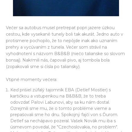
Večer sa autobus musel pretrepať popri jazere úzkou
cestou, kde vysekané tunely boli tak akurát. Jedno auto v
protismere pochopilo, že to nepôjde inak ako uznaním
prehry a vycúvaním z tunela. Večer som strávil na
vyhodnotení s názvom B&B&B (niečo talianske so slovom
bonsaj). Nakŕmili nás, čapovali pivo, aj tombola bola
(zopakovali sme si čísla po taliansky).
Vtipné momenty večera:
Keď prišiel zúfalý tajomník EBA (Detlef Mostler) s
kartičkou a vstupenkou na B&B&B, že to treba
odovzdať Paľovi Labunovi, aby sa ku nám dostal.
Ozrejmili sme mu, že o tomto probléme vieme a
prepašovali sme ho dnu. Spokojný fajčí von s Ďurom.
Detlef sa nechápavo pozeral. Vašek Novák mu iba s
úsmevom povedal, že "Czechoslovakia, no problem".