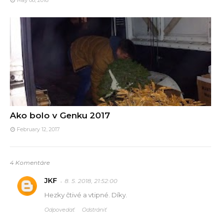
Ako bolo v Genku 2017
February 12, 2017
4 Komentáre
JKF
8. 5. 2018, 21:52:00
Hezky čtivé a vtipné. Díky.
Odpovedať
Odstrániť