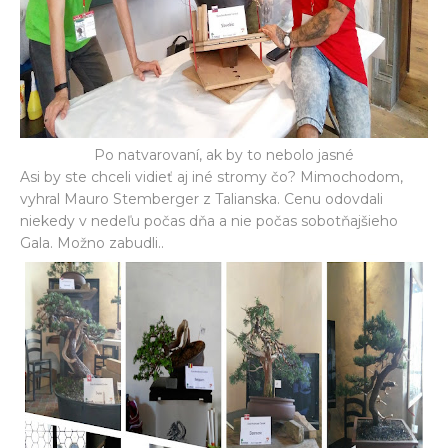
Po natvarovaní, ak by to nebolo jasné
Asi by ste chceli vidieť aj iné stromy čo? Mimochodom,
vyhral Mauro Stemberger z Talianska. Cenu odovdali
niekedy v nedeľu počas dňa a nie počas sobotňajšieho
Gala. Možno zabudli..