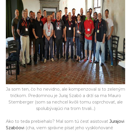
Ja som ten, čo ho nevidno, ale kompenzoval si to zeleným
tričkom. Predomnou je Juraj Szabó a drží sa ma Mauro
Stemberger (som sa nechcel kvôli tomu osprchovať, ale
spolubývajúci na trom trvali...)
Ako to teda prebiehalo? Mal som tú česť asistovať
Jurajovi
Szabóovi
(cha, viem správne písať jeho vyskloňované