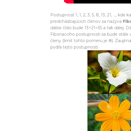
Postupnosť 1, 1, 2, 3, 5, 8, 13, 21, …, kd
predchádzajúcich členov sa nazýva
Fib
ďalšie číslo bude 13+21=35 a tak ďalej.
Fibonacciho postupnosti sa bude stále vi
členy (limit tohto pomeru je Φ). Zaujím
podľa tejto postupnosti.