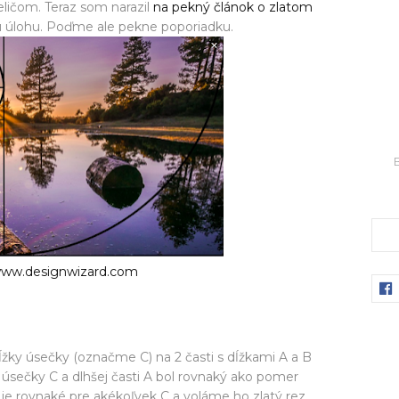
eličom. Teraz som narazil
na pekný článok o zlatom
znú úlohu. Poďme ale pekne poporiadku.
B
ww.designwizard.com
 dĺžky úsečky (označme C) na 2 časti s dĺžkami A a B
y úsečky C a dlhšej časti A bol rovnaký ako pomer
slo je rovnaké pre akékoľvek C a voláme ho zlatý rez.