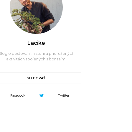
Lacike
log o pestovaní, histórii a pridružených
aktivitách spojených s bonsajmi
SLEDOVAŤ