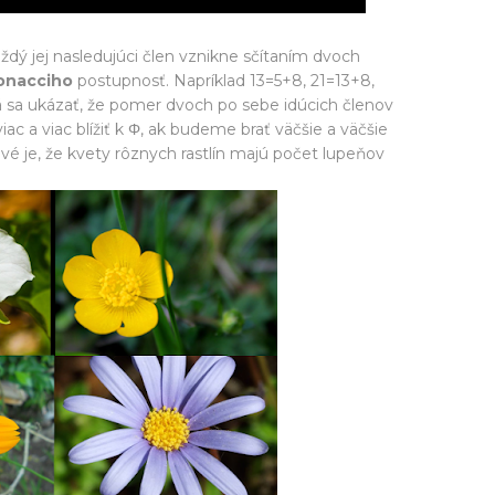
e každý jej nasledujúci člen vznikne sčítaním dvoch
onacciho
postupnosť. Napríklad 13=5+8, 21=13+8,
 Dá sa ukázať, že pomer dvoch po sebe idúcich členov
ac a viac blížiť k Φ, ak budeme brať väčšie a väčšie
avé je, že kvety rôznych rastlín majú počet lupeňov