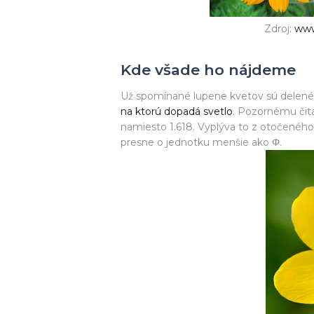
Zdroj:
www
Kde všade ho nájdeme
Už spomínané lupene kvetov sú delené n
na ktorú dopadá svetlo
. Pozornému čita
namiesto 1.618. Vyplýva to z otočeného
presne o jednotku menšie ako Φ.