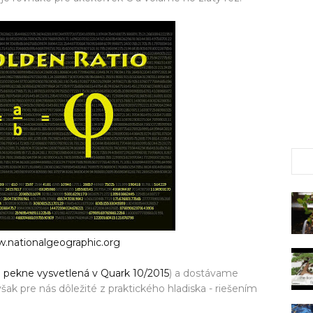
.nationalgeographic.org
e
pekne vysvetlená v Quark 10/2015
) a dostávame
 však pre nás dôležité z praktického hladiska - riešením