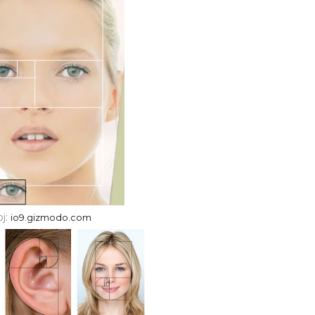
oj:
io9.gizmodo.com