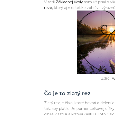
V sérii
Základnej školy
som už písal o vš
reze
, ktorý aj v estetike zohráva výra
Zdroj:
w
Čo je to zlatý rez
Zlatý rez je číslo, ktoré hovorí o delení
tak, aby platilo, že pomer celkovej dĺžk
dlhšej časti A a kratšej časti B. Toto čí