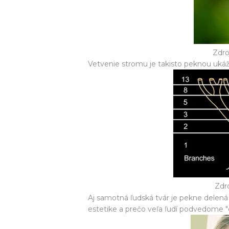
Zdro
Vetvenie stromu je takisto peknou uká
Zdr
Aj samotná ľudská tvár je pekne delená
estetike a prečo veľa ľudí podvedome "dr