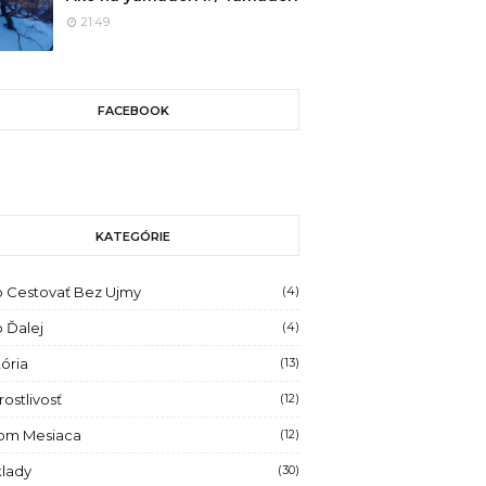
21:49
FACEBOOK
KATEGÓRIE
 Cestovať Bez Ujmy
(4)
 Ďalej
(4)
tória
(13)
rostlivosť
(12)
om Mesiaca
(12)
lady
(30)