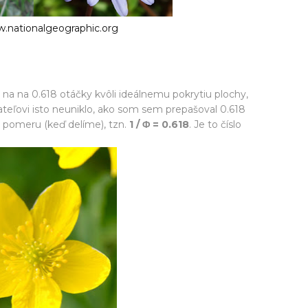
.nationalgeographic.org
a na 0.618 otáčky kvôli ideálnemu pokrytiu plochy,
teľovi isto neuniklo, ako som sem prepašoval 0.618
 pomeru (keď delíme), tzn.
1 / Φ = 0.618
. Je to číslo