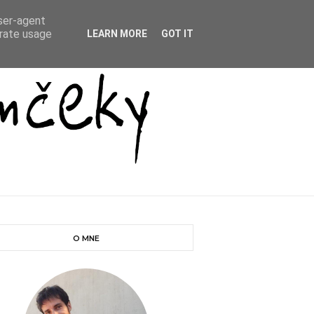
user-agent
erate usage
LEARN MORE
GOT IT
O MNE