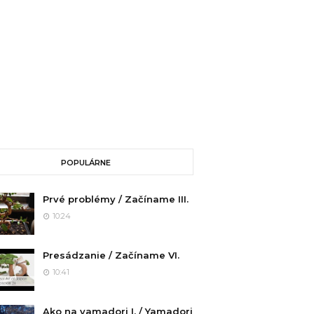
POPULÁRNE
Prvé problémy / Začíname III.
10:24
Presádzanie / Začíname VI.
10:41
Ako na yamadori I. / Yamadori