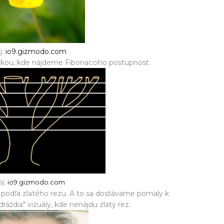
j:
io9.gizmodo.com
žkou, kde nájdeme Fibonacciho postupnosť.
oj:
io9.gizmodo.com
 podľa zlatého rezu. A to sa dostávame pomaly k
áždia" vizuály, kde nenájdu zlatý rez.