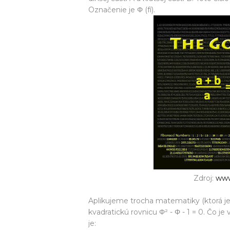
Označenie je Φ (fí).
Zdroj:
www
Aplikujeme trocha matematiky (ktorá j
kvadratickú rovnicu Φ² - Φ - 1 = 0. Čo je
je: