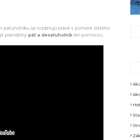
om päťuholníku sa rozdeľujú práve v pomere zlatého
jiť pravidelný
päť a desaťuholník
len pomocou
Ako
Ako
His
Sta
Str
Zák