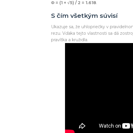
Φ = (1 + √5) / 2 = 1.618
.
S čím všetkým súvisí
Ukazuje sa, že uhlopriečky v pravideln
rezu. Vďaka tejto vlastnosti sa dá zostro
pravítka a kružidla.